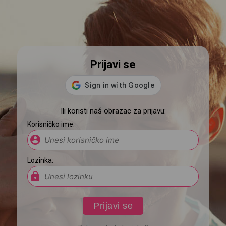
Prijavi se
Ili koristi naš obrazac za prijavu:
Korisničko ime:
account_circle
Lozinka:
lock
Prijavi se