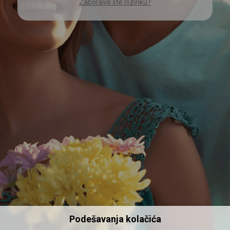
Zaboravili ste lozinku?
Podešavanja kolačića